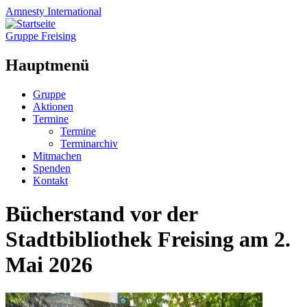
Amnesty
International
Gruppe Freising
Hauptmenü
Zum
Gruppe
Inhalt
Aktionen
springen
Termine
Termine
Terminarchiv
Mitmachen
Spenden
Kontakt
Bücherstand vor der
Stadtbibliothek Freising am 2.
Mai 2026