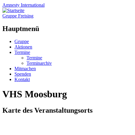
Amnesty
International
Gruppe Freising
Hauptmenü
Zum
Gruppe
Inhalt
Aktionen
springen
Termine
Termine
Terminarchiv
Mitmachen
Spenden
Kontakt
VHS Moosburg
Karte des Veranstaltungsorts